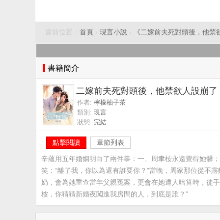
當前位置：
首頁
›
現言小說
›
《二嫁前夫死對頭後，他禁
書籍簡介
二嫁前夫死對頭後，他禁欲人設崩了
作者:
檸檬柚子茶
類別:
現言
狀態:
完結
點擊閱讀
章節列表
辛蘊用五年婚姻明白了兩件事：一、周聿桉永遠覺得她髒；
笑：“離了我，你以為還有誰要你？”當晚，周家那位從不
奶，會為她重查當年父親冤案，更會在她遭人暗算時，徒手
桉，你猜猜新婚夜闖進我房間的人，到底是誰？”