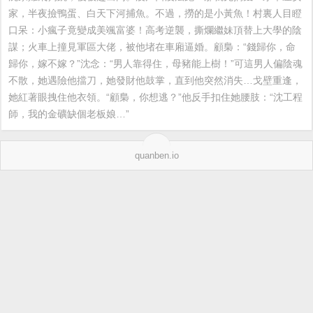
家，半夜撿鴨蛋、白天下河捕魚。不過，撈的是小黃魚！村裏人目瞪
口呆：小瘋子竟變成美颯富婆！高考逆襲，撕爛繼妹頂替上大學的陰
謀；火車上撞見軍區大佬，被他堵在車廂逼婚。顧梟：“錢歸你，命
歸你，嫁不嫁？”沈念：“男人靠得住，母豬能上樹！”可這男人偏陰魂
不散，她遇險他擋刀，她發財他鼓掌，直到他突然消失…戈壁重逢，
她紅著眼拽住他衣領。“顧梟，你想逃？”他反手扣住她腰肢：“沈工程
師，我的金礦缺個老板娘…”
quanben.io