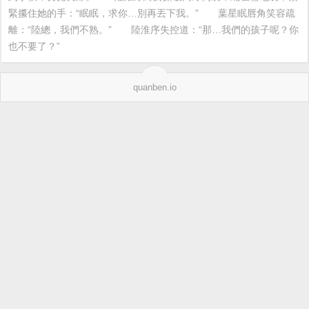
緊攥住她的手：“眠眠，求你…別再丟下我。”　　葉星眠唇角笑容疏
離：“陸總，我們不熟。”　　陸淮序失控道：“那…我們的孩子呢？你
也不要了？”
quanben.io