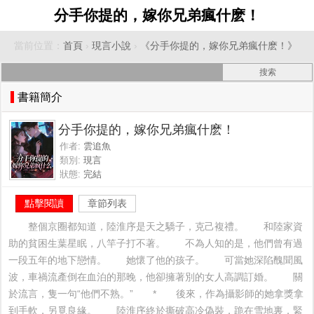
分手你提的，嫁你兄弟瘋什麽！
當前位置：
首頁
›
現言小說
›
《分手你提的，嫁你兄弟瘋什麽！》
書籍簡介
分手你提的，嫁你兄弟瘋什麽！
作者:
雲追魚
類別:
現言
狀態:
完結
點擊閱讀
章節列表
　　整個京圈都知道，陸淮序是天之驕子，克己複禮。　　和陸家資
助的貧困生葉星眠，八竿子打不著。　　不為人知的是，他們曾有過
一段五年的地下戀情。　　她懷了他的孩子。　　可當她深陷醜聞風
波，車禍流產倒在血泊的那晚，他卻擁著別的女人高調訂婚。　　關
於流言，隻一句“他們不熟。”　　*　　後來，作為攝影師的她拿獎拿
到手軟，另覓良緣。　　陸淮序終於撕破高冷偽裝，跪在雪地裏，緊