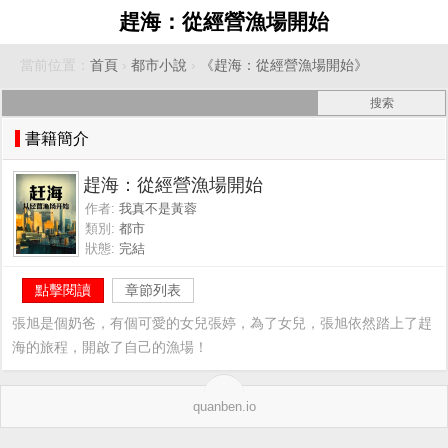
趕海：從經營漁場開始
當前位置：
首頁
›
都市小說
›
《趕海：從經營漁場開始》
書籍簡介
趕海：從經營漁場開始
作者:
我真不是黃蓉
類別:
都市
狀態:
完結
點擊閱讀
章節列表
張旭是個奶爸，有個可愛的女兒張婷，為了女兒，張旭依然踏上了趕
海的旅程，開啟了自己的漁場！
quanben.io