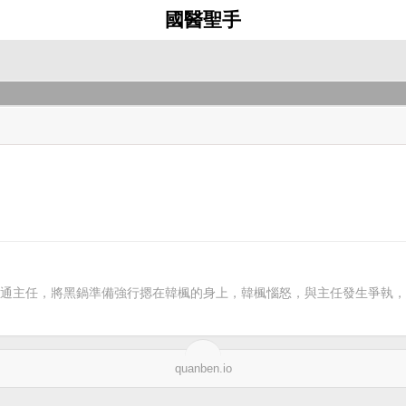
國醫聖手
通主任，將黑鍋準備強行摁在韓楓的身上，韓楓惱怒，與主任發生爭執，
quanben.io