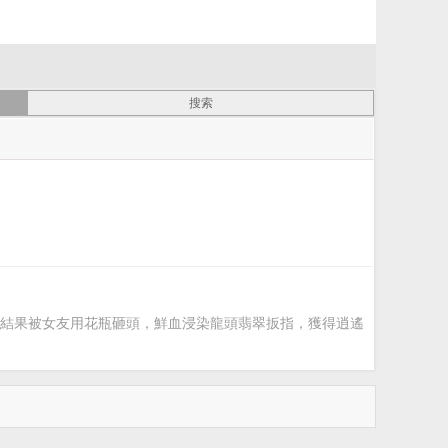
結果被女友用花瓶砸頭，鮮血浸染龍頭翡翠扳指，獲得逍遙