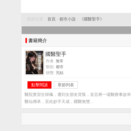
當前位置：
首頁
›
都市小說
›
《國醫聖手》
書籍簡介
國醫聖手
作者:
無常
類別:
都市
狀態:
完結
點擊閱讀
章節列表
醫院實習生韓楓，遭到女朋友背叛，並且將一場醫療事故串
醫仙傳承，至此妙手天成，國醫無雙…