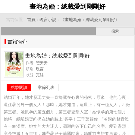
畫地為婚：總裁愛到剛剛好
當前位置：
首頁
›
現言小說
›
《畫地為婚：總裁愛到剛剛好》
書籍簡介
畫地為婚：總裁愛到剛剛好
作者:
戀安安
類別:
現言
狀態:
完結
點擊閱讀
章節列表
結婚五年，她才發現丈夫一直掩藏在心裏的秘密：原來，他的心裏，
還住著另外一個女人！那時，她才知道，這世上，有一種女人，叫做
第三者。她懷孕的第五個月，第三者登堂入室！她懷孕的第七個月，
他將一紙離婚契約扔在她的臉上“簽字！三千萬歸你，”冷漠的聲音沒
有一絲溫度。她笑的大方迷人，瀟灑的簽下自己的名字。愛到盡頭，
竟是毀滅！五年後，她帶著兒子華麗歸來，聽聞前夫想要再婚，哼，