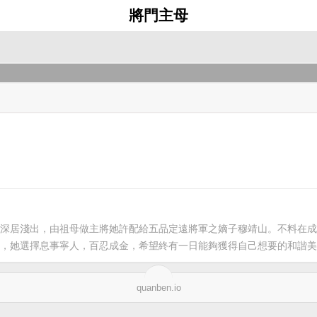
將門主母
深居淺出，由祖母做主將她許配給五品定遠將軍之嫡子穆靖山。不料在成
，她選擇息事寧人，百忍成金，希望終有一日能夠獲得自己想要的和諧美
quanben.io