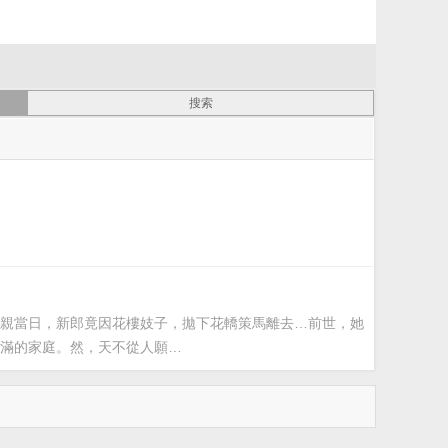
親當日，新郎竟因花樓妓子，拋下花轎策馬離去…前世，她
滿的家庭。然，天不從人願…