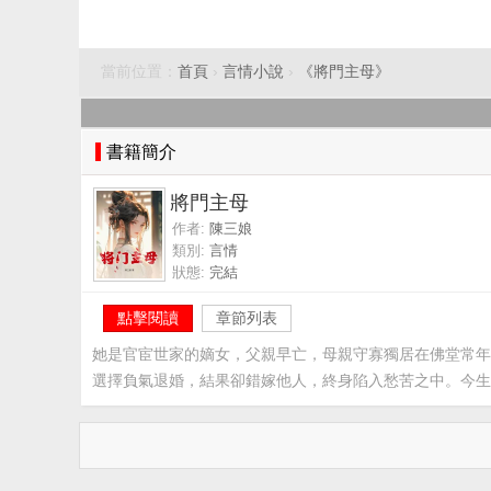
當前位置：
首頁
›
言情小說
›
《將門主母》
書籍簡介
將門主母
作者:
陳三娘
類別:
言情
狀態:
完結
點擊閱讀
章節列表
她是官宦世家的嫡女，父親早亡，母親守寡獨居在佛堂常年
選擇負氣退婚，結果卻錯嫁他人，終身陷入愁苦之中。今生