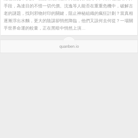
手段，為達目的不惜一切代價。沈逸等人能否在重重危機中，破解古
老的謎題，找到邪物封印的關鍵，阻止神秘組織的瘋狂計劃？當真相
逐漸浮出水麵，更大的陰謀卻悄然降臨，他們又該何去何從？一場關
乎世界命運的較量，正在黑暗中悄然上演…
quanben.io