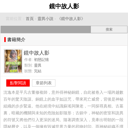
鏡中故人影
當前位置：
首頁
›
靈異小說
›
《鏡中故人影》
書籍簡介
鏡中故人影
作者:
初戀記憶
類別:
靈異
狀態:
完結
點擊閱讀
章節列表
沈逸本是平凡古董修複師，意外得神秘銅鏡，自此被卷入一場跨越數
百年的驚天陰謀。銅鏡上的血字如詛咒，帶來死亡威脅，背後是神秘
組織的步步緊逼。他在絕境中結識蘇瑤與陳老，一同探尋真相。古墓
裏，暗藏的機關與未知的危險如影隨形；古鎮中，神秘的密室和詭異
的符號又將他們引入更深的迷局。隨著調查深入，竟牽出明朝的一段
隱秘曆史，以及一個擁有毀滅世界力量的邪物封印。而神秘組織不擇