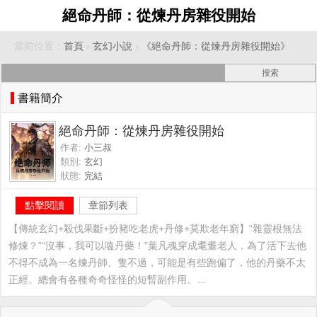
絕命丹師：從煉丹房雜役開始
當前位置：
首頁
›
玄幻小說
›
《絕命丹師：從煉丹房雜役開始》
書籍簡介
絕命丹師：從煉丹房雜役開始
作者:
小三叔
類別:
玄幻
狀態:
完結
點擊閱讀
章節列表
【傳統玄幻+殺伐果斷+扮豬吃老虎+丹修+莫欺老年窮】“雜靈根無法
修煉？”“沒事，我可以嗑丹藥！”葉凡魂穿成耄耋老人，為了活下去他
不得不成為一名煉丹師。隻不過，可能是有些跑偏了，他的丹藥不太
正經。總會有各種奇奇怪怪的短暫副作用。…