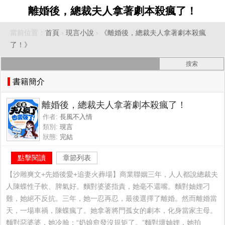
離婚後，總裁夫人拿著劇本殺瘋了！
當前位置：
首頁
›
現言小說
›
《離婚後，總裁夫人拿著劇本殺瘋
了！》
書籍簡介
離婚後，總裁夫人拿著劇本殺瘋了！
作者:
長風不入情
類別:
現言
狀態:
完結
點擊閱讀
章節列表
【沙雕爽文+先婚後愛+追妻火葬場】商業聯姻三年，人人都說總裁夫
人陳蝶性子軟、脾氣好。麵對婆婆指責，她毫不還嘴。麵對妯娌刁
難，她絕不反抗。三年，她一忍再忍，最後選擇了離婚。然而離婚當
天，一場車禍，陳蝶瘋了。她拿著將門孤女的劇本，化身當家主母。
麵對惡婆婆，她冷臉：“奶娘愈發沒規矩了。”麵對壞妯娌，她拍