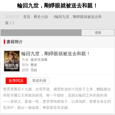
輪回九世，剛睜眼就被送去和親！
當前位置：
首頁
›
曆史小說
›
《輪回九世，剛睜眼就被送去和
親！》
書籍簡介
輪回九世，剛睜眼就被送去和親！
作者:
彼岸月清璃
類別:
曆史
狀態:
完結
點擊閱讀
章節列表
楚雲霄重回十七歲，生母早逝、備受欺淩的十四皇子之身，麵臨被迫
與那月國公主和親的絕境。唯一不變的，是跳出輪回之外的契約者
——裴硯之。最後一世，楚雲霄執棋落子，以身為餌，誓要在命定的
死局中，殺出一條血路，奪取那至高皇權。