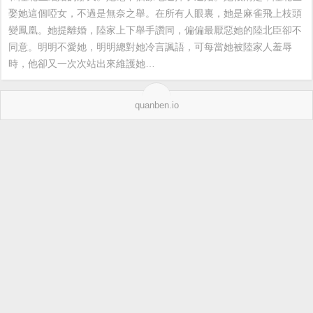
娶她這個啞女，不過是無奈之舉。在所有人眼裏，她是麻雀飛上枝頭
變鳳凰。她提離婚，陸家上下舉手讚同，偏偏最厭惡她的陸北臣卻不
同意。明明不愛她，明明總對她冷言諷語，可每當她被陸家人羞辱
時，他卻又一次次站出來維護她…
quanben.io