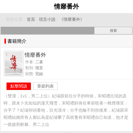
情靡番外
當前位置：
首頁
›
現言小說
›
《情靡番外》
書籍簡介
情靡番外
作者:
二喜
類別:
現言
狀態:
完結
點擊閱讀
章節列表
（雙潔，1v1，男二上位）紀璿跟前任分手的時候，宋昭禮出現的及
時，跟未卜先知似的漫天飛雪，宋昭禮斜倚在車前咬著一根煙壞笑：
分手了？紀璿仰頭看他，目光清冷：分手也輪不到你後來，紀璿跟宋
昭禮結婚所有人都以為是紀璿攀了高枝隻有宋昭禮自己知道，他才是
一路披荊斬棘、男二上位