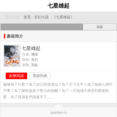
七星雄起
當前位置：
首頁
›
玄幻小說
›
《七星雄起》
書籍簡介
七星雄起
作者:
湧清
類別:
玄幻
狀態:
完結
點擊閱讀
章節列表
修煉為了什麽？為了自己得道成仙？為了天下太平？為了除卻人間不
平事？為了撕毀偽君子勢力的假麵？為了一片地域不再受到限製欺
壓，為了與朋友們逍遙天下,,,,,,
quanben.io