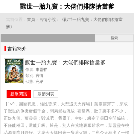
獸世一胎九寶：大佬們排隊搶當爹
當前位置：
首頁
›
言情小說
›
《獸世一胎九寶：大佬們排隊搶當
爹》
書籍簡介
獸世一胎九寶：大佬們排隊搶當爹
作者:
東靈貓
類別:
言情
狀態:
完結
點擊閱讀
章節列表
【1v9，團寵養崽，雄性皆潔，大型追夫火葬場】葉靈靈穿了，穿成
了獸世的倒黴蛋假千金，開局就被流放+喜當媽，肚子裏不多不少，
正好九個。葉靈靈：毀滅吧，我累了。幸好，綁定了靈田空間係統，
不僅能種田，還能升級。於是，別人在荒地裏艱難求生，葉靈靈在桃
花源裏歲月靜好。大崽今天抓回來一隻噴火雞，二崽今天種出了一棵