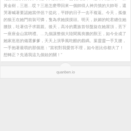
黃金樹，三崽…哎？三崽怎麽帶回來一個帥得人神共憤的大帥哥，還
哭著喊著要認她當伴侶？從此，平靜的日子一去不複返。今天，孤傲
的狼王在她門前裝可憐，隻為求她摸摸頭。明天，妖媚的蛇君纏住她
腰肢，吐著信子求親親。後天，高冷的鷹族首領盤旋在她屋頂，丟下
一座座金山當聘禮。…九個讓整個大陸聞風喪膽的獸王，如今全成了
她家崽崽的備選爹爹，天天上演爭風吃醋的戲碼。葉靈靈一手叉腰，
一手抱著最萌的那個崽：“當初對我愛答不理，如今崽比你都大了！
想轉正？先過我這九個娃的關！”
quanben.io