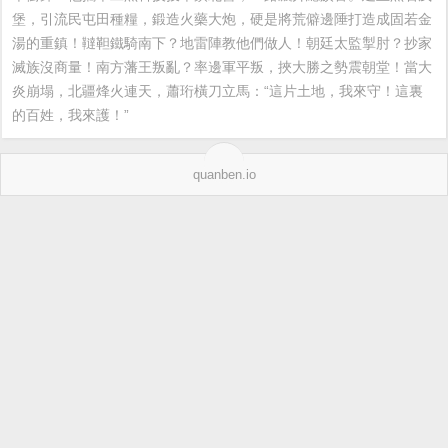
堡，引流民屯田種糧，鍛造火藥大炮，硬是將荒僻邊陲打造成固若金
湯的重鎮！韃靼鐵騎南下？地雷陣教他們做人！朝廷太監掣肘？抄家
滅族沒商量！南方藩王叛亂？率邊軍平叛，挾大勝之勢震朝堂！當大
炎崩塌，北疆烽火連天，蕭珩橫刀立馬：“這片土地，我來守！這裏
的百姓，我來護！”
quanben.io