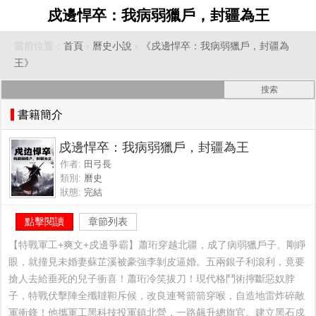
戍邊悍卒：我病弱獵戶，封疆為王
當前位置：
首頁
›
曆史小說
›
《戍邊悍卒：我病弱獵戶，封疆為
王》
書籍簡介
戍邊悍卒：我病弱獵戶，封疆為王
作者:
田弓長
類別:
曆史
狀態:
完結
點擊閱讀
章節列表
【特戰軍工+爽文+戍邊爭霸】蕭珩穿越北疆，成了病弱獵戶子。剛睜
眼，就撞見未婚妻蘇芷溪被豪強李剝皮逼婚。五兩銀子利滾利，竟要
搶人去給垂死的兒子衝喜！蕭珩冷笑拔刀！現代格鬥術擰斷惡奴脖
子，特戰伏擊陣全殲韃靼斥候，改良連弩箭箭穿喉，自造地雷炸碎敵
軍衝鋒！他攜軍工黑科技投軍鎮北營，一路飆升總旗官。建立黑石戍