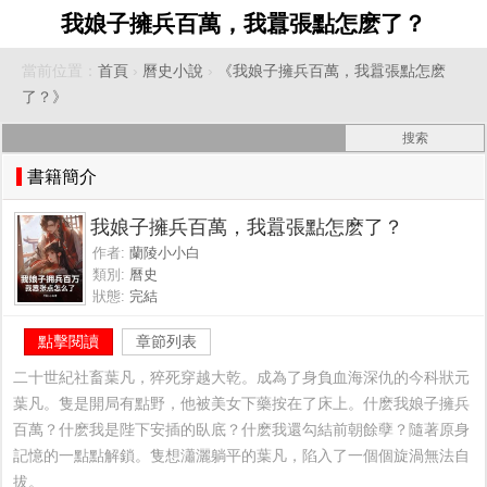
我娘子擁兵百萬，我囂張點怎麽了？
當前位置：
首頁
›
曆史小說
›
《我娘子擁兵百萬，我囂張點怎麽
了？》
書籍簡介
我娘子擁兵百萬，我囂張點怎麽了？
作者:
蘭陵小小白
類別:
曆史
狀態:
完結
點擊閱讀
章節列表
二十世紀社畜葉凡，猝死穿越大乾。成為了身負血海深仇的今科狀元
葉凡。隻是開局有點野，他被美女下藥按在了床上。什麽我娘子擁兵
百萬？什麽我是陛下安插的臥底？什麽我還勾結前朝餘孽？隨著原身
記憶的一點點解鎖。隻想瀟灑躺平的葉凡，陷入了一個個旋渦無法自
拔。