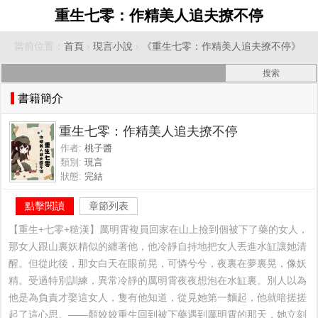
重生七零：作精美人追夫撩不停
當前位置：
首頁
›
現言小說
›
《重生七零：作精美人追夫撩不停》
書籍簡介
重生七零：作精美人追夫撩不停
作者:
桃子醬
類別:
現言
狀態:
完結
點擊閱讀
章節列表
【重生+七零+糙漢】厲明霄複員回家在山上撿到個被下了藥的女人，
那女人跟山裏妖精似的纏著他，他冷靜自持地把女人丟進水缸讓她清
醒。但從此後，那女白天在眼前晃，可憐兮兮，夜裏在夢裏晃，像妖
精。受過特別訓練，異常冷靜的厲明霄夜夜想泡在水缸裏。別人以為
他是為負責才娶這女人，隻有他知道，從見她第一麵起，他就暗搓搓
起了這心思。——顏姣姣重生回到被下藥遇到厲明霄的那天，她立刻