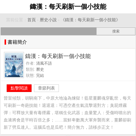
鑄漢：每天刷新一個小技能
當前位置：
首頁
›
曆史小說
›
《鑄漢：每天刷新一個小技能》
書籍簡介
鑄漢：每天刷新一個小技能
作者:
清風不語
類別:
曆史
狀態:
完結
點擊閱讀
章節列表
晉室傾頹，胡騎南下，中原大地淪為煉獄！藍星薑麟魂穿亂世，每天
可刷新一奇葩技能！退退退：可憑空產生氣流擊退對方；臭屁煙霧
彈：可釋放大量有毒煙霧，堪稱生化武器；血量驚人：受傷時噴出的
血液將會是平時百倍之多；……當鮮卑數萬大軍奔襲而來，薑麟卻刷
新了劈瓜達人。這腦瓜也是瓜吧！簡介無力，請移步正文！