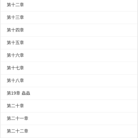
第十二章
第十三章
第十四章
第十五章
第十六章
第十七章
第十八章
第19章 蟲蟲
第二十章
第二十一章
第二十二章