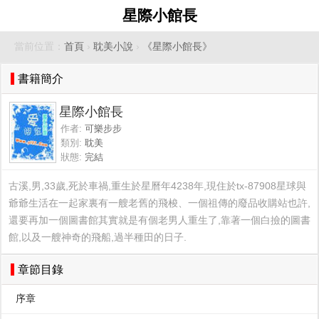
星際小館長
當前位置：
首頁
›
耽美小說
›
《星際小館長》
書籍簡介
星際小館長
作者:
可樂步步
類別:
耽美
狀態:
完結
古溪,男,33歲,死於車禍,重生於星曆年4238年,現住於tx-87908星球與
爺爺生活在一起家裏有一艘老舊的飛梭、一個祖傳的廢品收購站也許,
還要再加一個圖書館其實就是有個老男人重生了,靠著一個白撿的圖書
館,以及一艘神奇的飛船,過半種田的日子.
章節目錄
序章